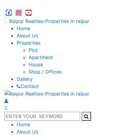
info@raipurrealties.com
facebook
instagram
youtube
Home
About Us
Properties
Plot
Apartment
House
Shop / Offices
Gallery
Contact
Home
About Us