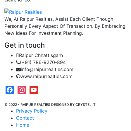
We, At Raipur Realties, Assist Each Client Though
Personally Every Aspect Of Transaction. By Embracing
New Ideas For Investment Planning.
Get in touch
Raipur Chhattisgarh
(+91) 786-9270-894
A
info@raipurrealties.com
r
www.raipurrealties.com
P
facebook
instagram
youtube
e
to
© 2022 - RAIPUR REALTIES DESIGNED BY
CRYSTEL IT
a
Privacy Policy
se
Contact
el
Home
u